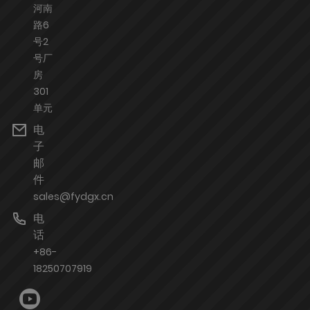
河南
路6
号2
号厂
房
301
单元
电
子
邮
件
sales@fydgx.cn
电
话
+86-
18250707919