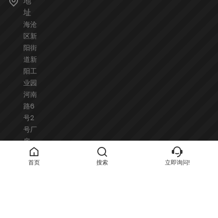
地
址
海沧
区新
阳街
道新
阳工
业园
河南
路6
号2
号厂
房
301
首页
搜索
立即询问!
单元
电
子
邮
件