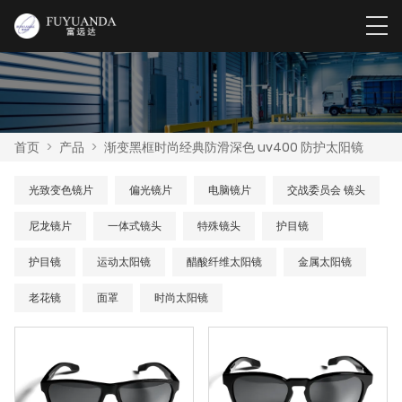
首页
>
产品
>
渐变黑框时尚经典防滑深色 uv400 防护太阳镜
光致变色镜片
偏光镜片
电脑镜片
交战委员会 镜头
尼龙镜片
一体式镜头
特殊镜头
护目镜
护目镜
运动太阳镜
醋酸纤维太阳镜
金属太阳镜
老花镜
面罩
时尚太阳镜