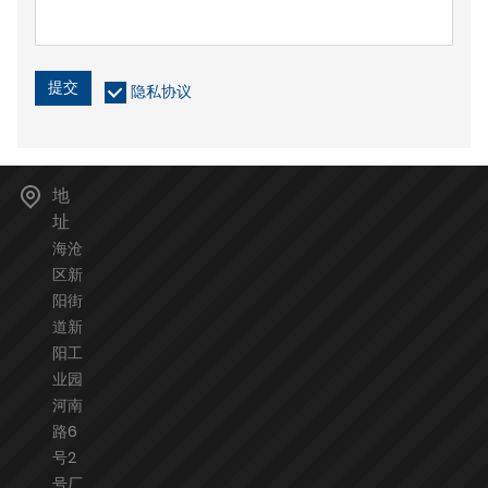
提交
隐私协议
地
址
海沧
区新
阳街
道新
阳工
业园
河南
路6
号2
号厂