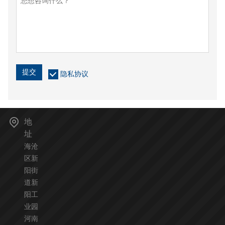
提交
隐私协议
地
址
海沧
区新
阳街
道新
阳工
业园
河南