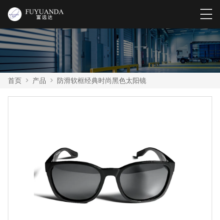
首页
>
产品
>
防滑软框经典时尚黑色太阳镜