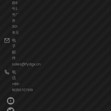
路6
号2
号厂
房
301
单元
电
子
邮
件
sales@fydgx.cn
电
话
+86-
18250707919