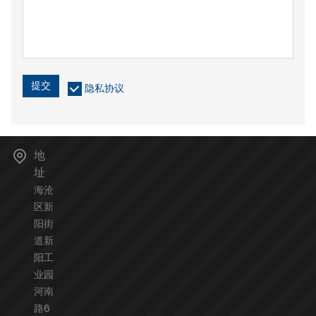
提交
隐私协议
地
址
海沧
区新
阳街
道新
阳工
业园
河南
路6