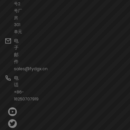
号2
号厂
房
301
单元
电
子
邮
件
sales@fydgx.cn
电
话
+86-
18250707919